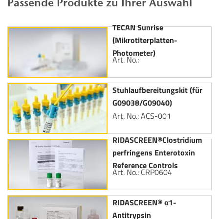
Passende Produkte zu Ihrer Auswahl
TECAN Sunrise
(Mikrotiterplatten-
Photometer)
Art. No.:
Stuhlaufbereitungskit (für
G09038/G09040)
Art. No.: ACS-001
RIDASCREEN®Clostridium
perfringens Enterotoxin
Reference Controls
Art. No.: CRP0604
RIDASCREEN® α1-
Antitrypsin