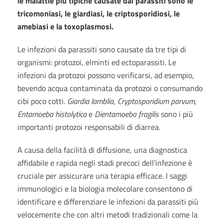
le malattie più tipiche causate dai parassiti sono le
tricomoniasi, le giardiasi, le criptosporidiosi, le
amebiasi e la toxoplasmosi.
Le infezioni da parassiti sono causate da tre tipi di
organismi: protozoi, elminti ed ectoparassiti. Le
infezioni da protozoi possono verificarsi, ad esempio,
bevendo acqua contaminata da protozoi o consumando
cibi poco cotti.
Giardia lamblia
,
Cryptosporidium parvum
,
Entamoeba histolytica
e
Dientamoeba fragilis
sono i più
importanti protozoi responsabili di diarrea.
A causa della facilità di diffusione, una diagnostica
affidabile e rapida negli stadi precoci dell’infezione è
cruciale per assicurare una terapia efficace. I saggi
immunologici e la biologia molecolare consentono di
identificare e differenziare le infezioni da parassiti più
velocemente che con altri metodi tradizionali come la