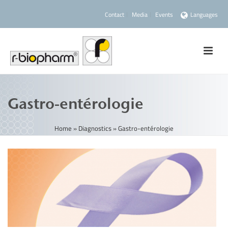
Contact
Media
Events
Languages
Gastro-entérologie
Home
»
Diagnostics
»
Gastro-entérologie