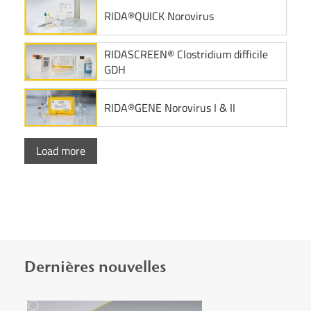
RIDA®QUICK Norovirus
RIDASCREEN® Clostridium difficile
GDH
RIDA®GENE Norovirus I & II
Load more
Dernières nouvelles