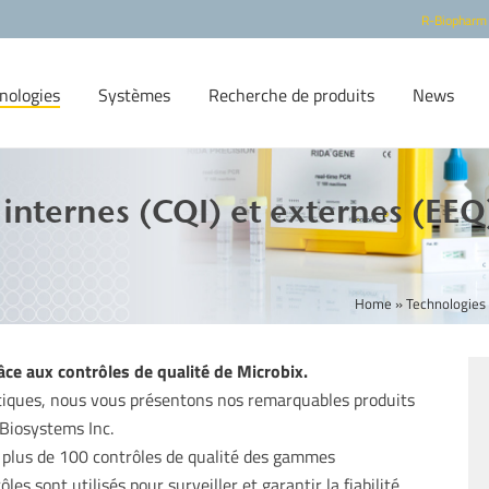
R-Biopharm
nologies
Systèmes
Recherche de produits
News
 internes (CQI) et externes (EEQ
Home
»
Technologies
râce aux contrôles de qualité de Microbix.
lytiques, nous vous présentons nos remarquables produits
 Biosystems Inc.
plus de 100 contrôles de qualité des gammes
ont utilisés pour surveiller et garantir la fiabilité