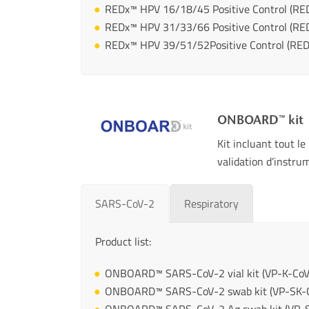
REDx™ HPV 16/18/45 Positive Control (R
REDx™ HPV 31/33/66 Positive Control (R
REDx™ HPV 39/51/52Positive Control (RE
ONBOARD™ kit
Kit incluant tout le
validation d’instru
SARS-CoV-2
Respiratory
Product list:
ONBOARD™ SARS-CoV-2 vial kit (VP-K-CoV
ONBOARD™ SARS-CoV-2 swab kit (VP-SK-