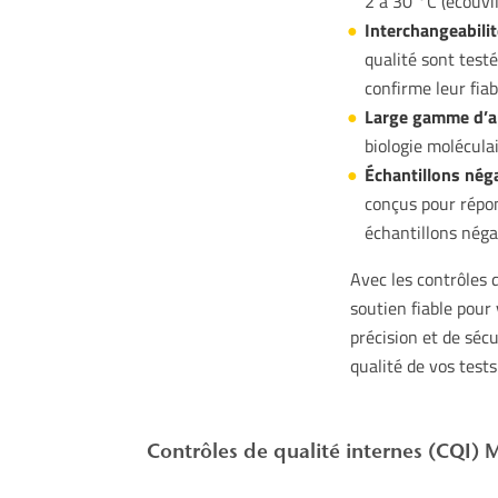
2 à 30 °C (écouvil
Interchangeabilit
qualité sont testé
confirme leur fiabi
Large gamme d’ap
biologie moléculai
Échantillons néga
conçus pour répon
échantillons néga
Avec les contrôles 
soutien fiable pour
précision et de sécur
qualité de vos test
Contrôles de qualité internes (CQI) M