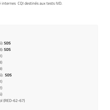
é internes CQI destinés aux tests IVD.
6):
SDS
8):
SDS
1)
3)
9)
5):
SDS
1)
2)
6)
ol (RED-62-67)