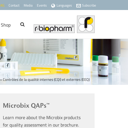
 AG
Contact
Media
Events
Languages
Subscribe
Shop
)
»
Contrôles de la qualité internes (CQI) et externes (EEQ)
Microbix QAPs™
Learn more about the Microbix products
for quality assessment in our brochure.