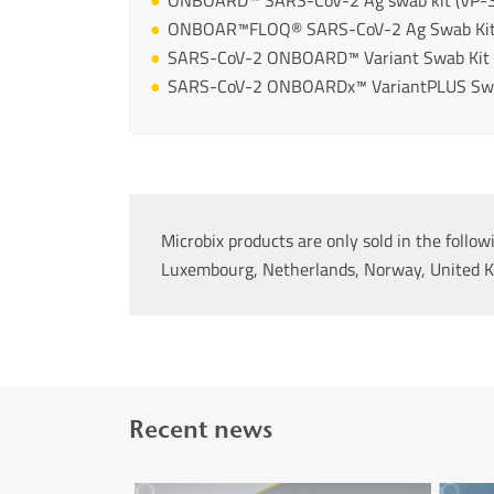
ONBOARD™ SARS-CoV-2 Ag swab kit (VP-
ONBOAR™FLOQ® SARS-CoV-2 Ag Swab Kit 
SARS-CoV-2 ONBOARD™ Variant Swab Kit 
SARS-CoV-2 ONBOARDx™ VariantPLUS Swa
Microbix products are only sold in the follo
Luxembourg, Netherlands, Norway, United K
Recent news