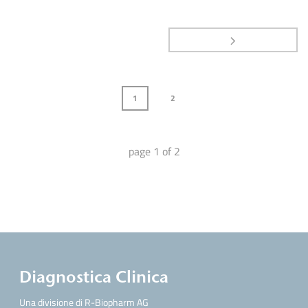
1
2
page
1
of
2
Diagnostica Clinica
Una divisione di R-Biopharm AG