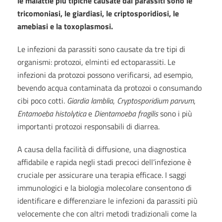
le malattie più tipiche causate dai parassiti sono le
tricomoniasi, le giardiasi, le criptosporidiosi, le
amebiasi e la toxoplasmosi.
Le infezioni da parassiti sono causate da tre tipi di
organismi: protozoi, elminti ed ectoparassiti. Le
infezioni da protozoi possono verificarsi, ad esempio,
bevendo acqua contaminata da protozoi o consumando
cibi poco cotti.
Giardia lamblia
,
Cryptosporidium parvum
,
Entamoeba histolytica
e
Dientamoeba fragilis
sono i più
importanti protozoi responsabili di diarrea.
A causa della facilità di diffusione, una diagnostica
affidabile e rapida negli stadi precoci dell’infezione è
cruciale per assicurare una terapia efficace. I saggi
immunologici e la biologia molecolare consentono di
identificare e differenziare le infezioni da parassiti più
velocemente che con altri metodi tradizionali come la