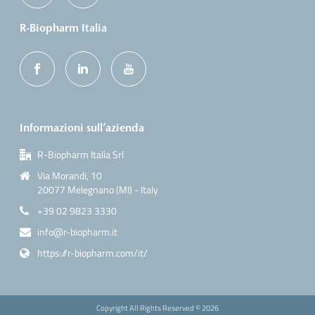
R-Biopharm Italia
Informazioni sull’azienda
R-Biopharm Italia Srl
Via Morandi, 10
20077 Melegnano (MI) - Italy
+39 02 9823 3330
info@r-biopharm.it
https://r-biopharm.com/it/
Copyright All Rights Reserved ©
2026