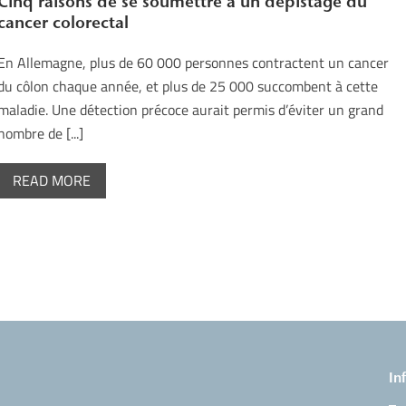
Cinq raisons de se soumettre à un dépistage du
cancer colorectal
En Allemagne, plus de 60 000 personnes contractent un cancer
du côlon chaque année, et plus de 25 000 succombent à cette
maladie. Une détection précoce aurait permis d’éviter un grand
nombre de [...]
READ MORE
In