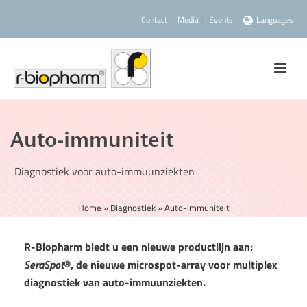
Contact
Media
Events
Languages
Auto-immuniteit
Diagnostiek voor auto-immuunziekten
Home
»
Diagnostiek
»
Auto-immuniteit
R-Biopharm biedt u een nieuwe productlijn aan:
SeraSpot
®, de nieuwe microspot-array voor multiplex
diagnostiek van auto-immuunziekten.