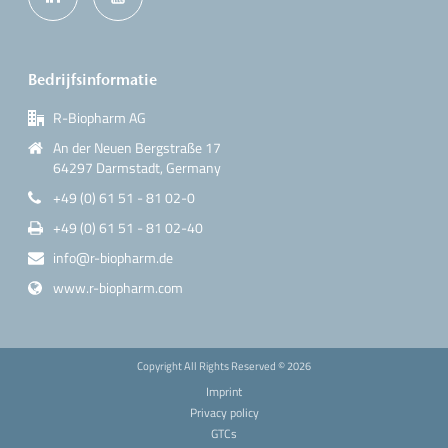
Bedrijfsinformatie
R-Biopharm AG
An der Neuen Bergstraße 17
64297 Darmstadt, Germany
+49 (0) 61 51 - 81 02-0
+49 (0) 61 51 - 81 02-40
info@r-biopharm.de
www.r-biopharm.com
Copyright All Rights Reserved ©
2026
Imprint
Privacy policy
GTCs