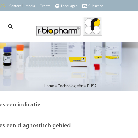
 AG
Contact
Media
Events
Languages
Subscribe
Home
»
Technologieën
»
ELISA
es een indicatie
es een diagnostisch gebied