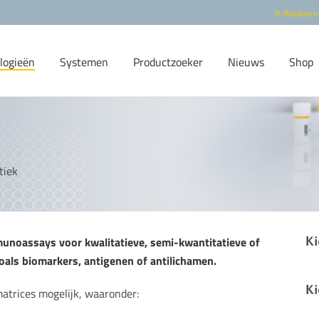
R-Biopharm
logieën
Systemen
Productzoeker
Nieuws
Shop
tiek
Ki
noassays voor kwalitatieve, semi-kwantitatieve of
oals biomarkers, antigenen of antilichamen.
Ki
atrices mogelijk, waaronder: