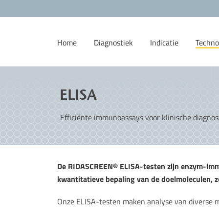
Home
Diagnostiek
Indicatie
Techno
ELISA
Efficiënte immunoassays voor klinische diagnos
De RIDASCREEN® ELISA-testen zijn enzym-immu
kwantitatieve bepaling van de doelmoleculen, z
Onze ELISA-testen maken analyse van diverse m