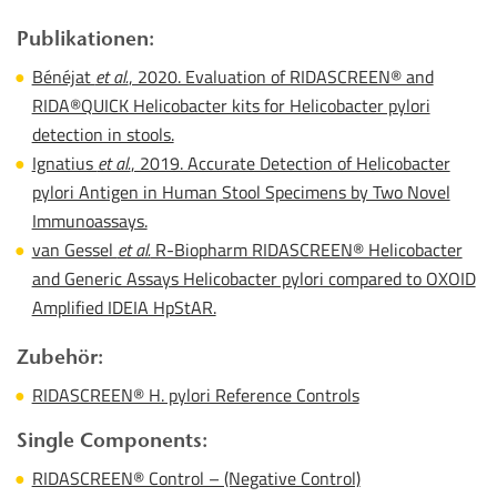
Publikationen:
Bénéjat
et al.
, 2020. Evaluation of RIDASCREEN® and
RIDA®QUICK Helicobacter kits for Helicobacter pylori
detection in stools.
Ignatius
et al.
, 2019. Accurate Detection of Helicobacter
pylori Antigen in Human Stool Specimens by Two Novel
Immunoassays.
van Gessel
et al.
R-Biopharm RIDASCREEN® Helicobacter
and Generic Assays Helicobacter pylori compared to OXOID
Amplified IDEIA HpStAR.
Zubehör:
RIDASCREEN® H. pylori Reference Controls
Single Components:
RIDASCREEN® Control – (Negative Control)