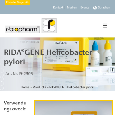
Kontakt
Medien
Events
Sprachen
RIDA®GENE Helicobacter
pylori
Art. Nr. PG2305
Home
»
Products
»
RIDA®GENE Helicobacter pylori
Verwendu
ngszweck: