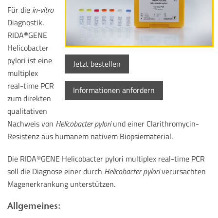
Für die
in-vitro
Diagnostik.
RIDA
GENE
®
Helicobacter
pylori ist eine
Jetzt bestellen
multiplex
real-time PCR
Informationen anfordern
zum direkten
qualitativen
Nachweis von
Helicobacter pylori
und einer Clarithromycin-
Resistenz aus humanem nativem Biopsiematerial.
Die RIDA
GENE Helicobacter pylori multiplex real-time PCR
®
soll die Diagnose einer durch
Helicobacter pylori
verursachten
Magenerkrankung unterstützen.
Allgemeines: