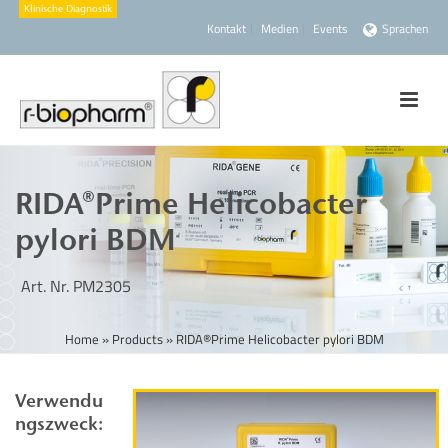
Kontakt
Medien
Events
Sprachen
RIDA®Prime Helicobacter
pylori BDM
Art. Nr. PM2305
Home
»
Products
»
RIDA®Prime Helicobacter pylori BDM
Verwendu
ngszweck: