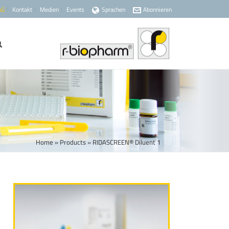
AG
Kontakt
Medien
Events
Sprachen
Abonnieren
Home
»
Products
»
RIDASCREEN® Diluent 1