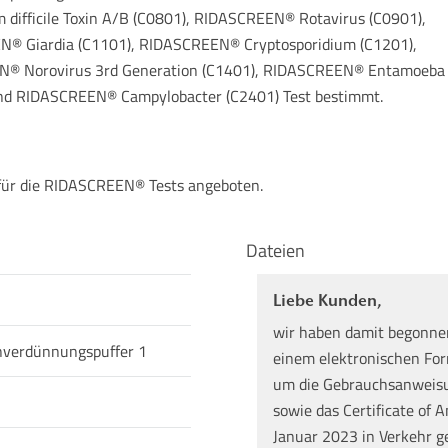
m difficile Toxin A/B (C0801), RIDASCREEN® Rotavirus (C0901),
® Giardia (C1101), RIDASCREEN® Cryptosporidium (C1201),
N® Norovirus 3rd Generation (C1401), RIDASCREEN® Entamoeba
nd RIDASCREEN® Campylobacter (C2401) Test bestimmt.
für die RIDASCREEN® Tests angeboten.
Dateien
Liebe Kunden,
wir haben damit begonne
nverdünnungspuffer 1
einem elektronischen Form
um die Gebrauchsanweisun
sowie das Certificate of A
Januar 2023 in Verkehr g