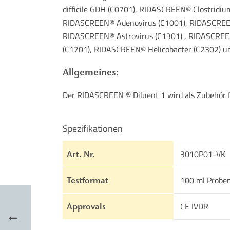
difficile GDH (C0701), RIDASCREEN® Clostridiu
RIDASCREEN® Adenovirus (C1001), RIDASCREEN
RIDASCREEN® Astrovirus (C1301) , RIDASCREE
(C1701), RIDASCREEN® Helicobacter (C2302) u
Allgemeines:
Der RIDASCREEN ® Diluent 1 wird als Zubehör 
Spezifikationen
3010P01-VK
Art. Nr.
100 ml Probe
Testformat
CE IVDR
Approvals