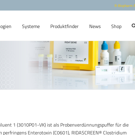
R-Biopharm 
logien
Systeme
Produktfinder
News
Shop
1
luent 1 (3010P01-VK) ist als Probenverdünnungspuffer für die
perfringens Enterotoxin (C0601), RIDASCREEN® Clostridium