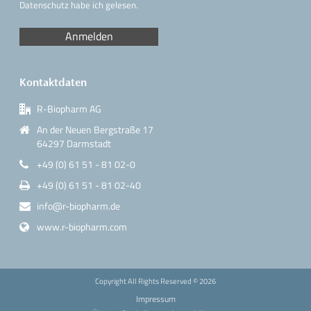
Datenschutz
habe ich gelesen.
Kontaktdaten
R-Biopharm AG
An der Neuen Bergstraße 17
64297 Darmstadt
+49 (0) 61 51 - 81 02-0
+49 (0) 61 51 - 81 02-40
info@r-biopharm.de
www.r-biopharm.com
Copyright All Rights Reserved ©
2026
Impressum