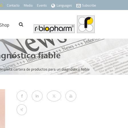
AG
Contacto
Media
Events
Languages
Subscribe
Shop
gnóstico fiable
ompleta cartera de productos para un diagnóstico fiable