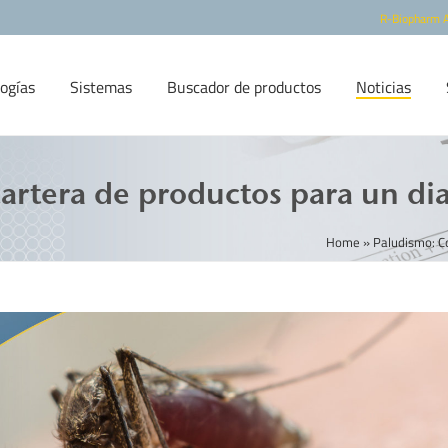
R-Biopharm 
ogías
Sistemas
Buscador de productos
Noticias
rtera de productos para un dia
Home
»
Paludismo: C