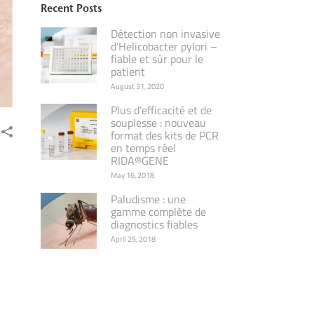
Recent Posts
Détection non invasive
d’Helicobacter pylori –
fiable et sûr pour le
patient
August 31, 2020
Plus d’efficacité et de
souplesse : nouveau
format des kits de PCR
en temps réel
RIDA®GENE
May 16, 2018
Paludisme : une
gamme complète de
diagnostics fiables
April 25, 2018