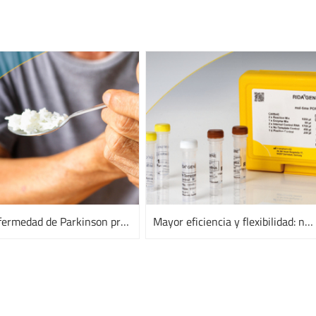
¿La enfermedad de Parkinson procedente de Helicobacter pylori?
Mayor eficiencia y flexibilidad: nuevo formato de los kits de PCR en tiempo real RIDA®GENE