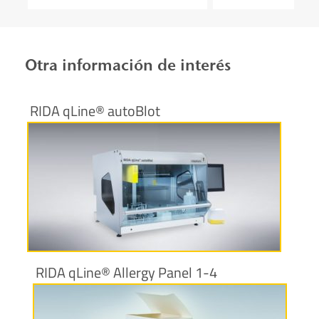
pylori?
PCR en tiempo rea
Otra información de interés
RIDA qLine® autoBlot
Más información
RIDA qLine® Allergy Panel 1-4