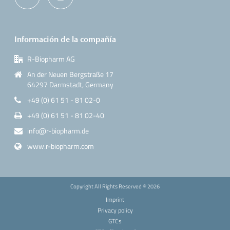
Información de la compañía
R-Biopharm AG
An der Neuen Bergstraße 17
64297 Darmstadt, Germany
+49 (0) 61 51 - 81 02-0
+49 (0) 61 51 - 81 02-40
info@r-biopharm.de
www.r-biopharm.com
Copyright All Rights Reserved ©
2026
Imprint
Privacy policy
GTCs