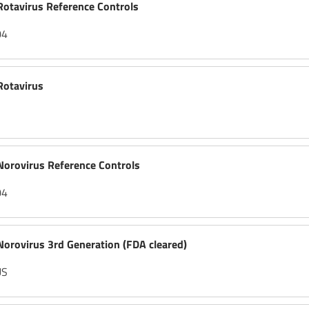
tavirus Reference Controls
04
otavirus
rovirus Reference Controls
04
rovirus 3rd Generation (FDA cleared)
US