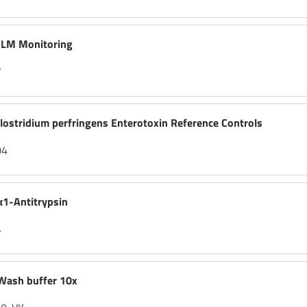
LM Monitoring
7
stridium perfringens Enterotoxin Reference Controls
04
1-Antitrypsin
4
ash buffer 10x