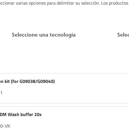
eccionar varias opciones para delimitar su selección. Los productos
Seleccione una tecnología
Sele
on kit (for G09038/G09040)
01
M Wash buffer 20x
00-VK