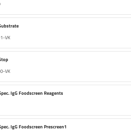
9
ubstrate
01-VK
Stop
00-VK
pec. IgG Foodscreen Reagents
ec. IgG Foodscreen Prescreen1