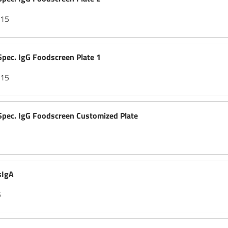
-15
ec. IgG Foodscreen Plate 1
-15
ec. IgG Foodscreen Customized Plate
sIgA
5