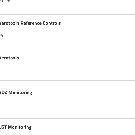
00-VK
rotoxin Reference Controls
04
erotoxin
DZ Monitoring
5
ST Monitoring