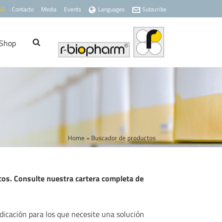
AG
Contacto
Media
Events
Languages
Subscribe
Shop
Home
»
Buscador de productos
os. Consulte nuestra cartera completa de
dicación para los que necesite una solución