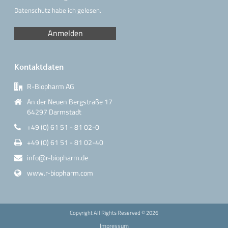
Datenschutz
habe ich gelesen.
Kontaktdaten
R-Biopharm AG
An der Neuen Bergstraße 17
64297 Darmstadt
+49 (0) 61 51 - 81 02-0
+49 (0) 61 51 - 81 02-40
info@r-biopharm.de
www.r-biopharm.com
Copyright All Rights Reserved ©
2026
Impressum