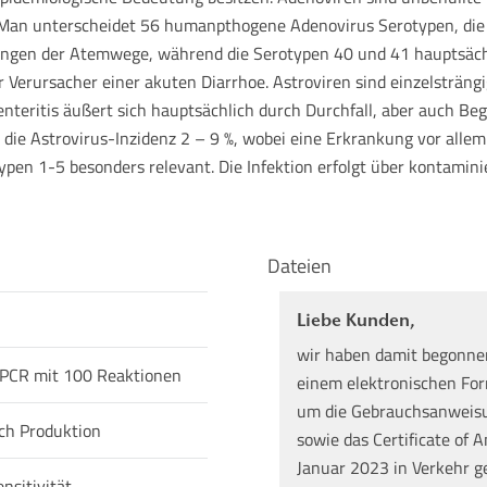
 Man unterscheidet 56 humanpthogene Adenovirus Serotypen, die i
gen der Atemwege, während die Serotypen 40 und 41 hauptsächli
er Verursacher einer akuten Diarrhoe. Astroviren sind einzelsträn
oenteritis äußert sich hauptsächlich durch Durchfall, aber auch B
 die Astrovirus-Inzidenz 2 – 9 %, wobei eine Erkrankung vor allem
ypen 1-5 besonders relevant. Die Infektion erfolgt über kontamin
Dateien
Liebe Kunden,
wir haben damit begonne
-PCR mit 100 Reaktionen
einem elektronischen Form
um die Gebrauchsanweisun
ch Produktion
sowie das Certificate of A
Januar 2023 in Verkehr g
nsitivität