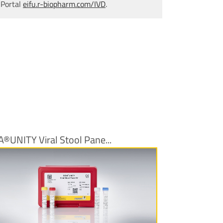
 Portal
eifu.r-biopharm.com/IVD
.
A®UNITY Viral Stool Pane...
Produktinformationen