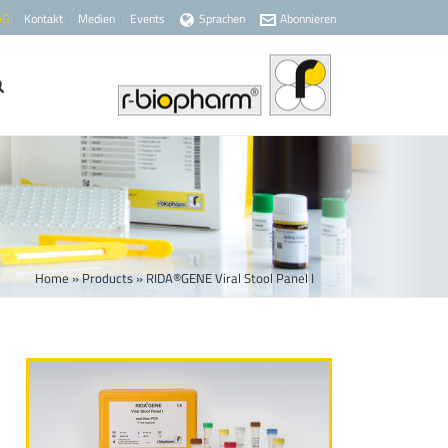
AG
Kontakt
Medien
Events
Sprachen
Abonnieren
Home
»
Products
»
RIDA®GENE Viral Stool Panel I