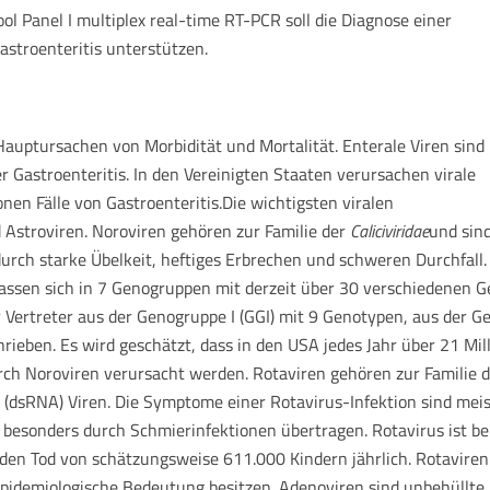
ol Panel I multiplex real-time RT-PCR soll die Diagnose einer
astroenteritis unterstützen.
 Hauptursachen von Morbidität und Mortalität. Enterale Viren sind
er Gastroenteritis. In den Vereinigten Staaten verursachen virale
onen Fälle von Gastroenteritis.Die wichtigsten viralen
d Astroviren. Noroviren gehören zur Familie der
Caliciviridae
und sind
 durch starke Übelkeit, heftiges Erbrechen und schweren Durchfal
assen sich in 7 Genogruppen mit derzeit über 30 verschiedenen 
 Vertreter aus der Genogruppe I (GGI) mit 9 Genotypen, aus der G
ieben. Es wird geschätzt, dass in den USA jedes Jahr über 21 Mil
ch Noroviren verursacht werden. Rotaviren gehören zur Familie 
(dsRNA) Viren. Die Symptome einer Rotavirus-Infektion sind meis
 besonders durch Schmierinfektionen übertragen. Rotavirus ist be
 den Tod von schätzungsweise 611.000 Kindern jährlich. Rotaviren
epidemiologische Bedeutung besitzen. Adenoviren sind unbehüllte