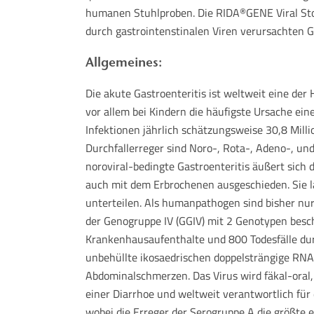
humanen Stuhlproben. Die RIDA
GENE Viral Sto
®
durch gastrointenstinalen Viren verursachten G
Allgemeines:
Die akute Gastroenteritis ist weltweit eine der
vor allem bei Kindern die häufigste Ursache ein
Infektionen jährlich schätzungsweise 30,8 Milli
Durchfallerreger sind Noro-, Rota-, Adeno-, un
noroviral-bedingte Gastroenteritis äußert sich
auch mit dem Erbrochenen ausgeschieden. Sie l
unterteilen. Als humanpathogen sind bisher nur
der Genogruppe IV (GGIV) mit 2 Genotypen beschr
Krankenhausaufenthalte und 800 Todesfälle dur
unbehüllte ikosaedrischen doppelsträngige RNA 
Abdominalschmerzen. Das Virus wird fäkal-oral,
einer Diarrhoe und weltweit verantwortlich für
wobei die Erreger der Serogruppe A die größte 