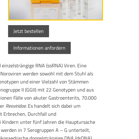
Jetzt bestellen
Informationen anfordern
 einzelsträngige RNA (ssRNA) Viren. Eine
l. Noroviren werden sowohl mit dem Stuhl als
Genotypen und einer Vielzahl von Stämmen
enogruppe II (GGII) mit 22 Genotypen und aus
lionen Fälle von akuter Gastroenterits, 70.000
der
Reoviridae
. Es handelt sich dabei um
t Erbrechen, Durchfall und
i Kindern unter fünf Jahren die Hauptursache
 werden in 7 Serogruppen A – G unterteilt,
 ikosaedrische doppelsträngige DNA (dsDNA)