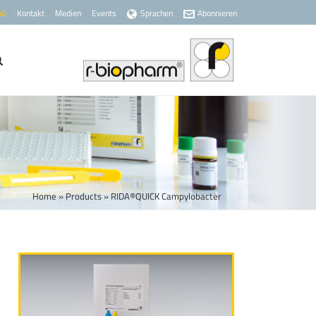
AG
Kontakt
Medien
Events
Sprachen
Abonnieren
Home
»
Products
»
RIDA®QUICK Campylobacter