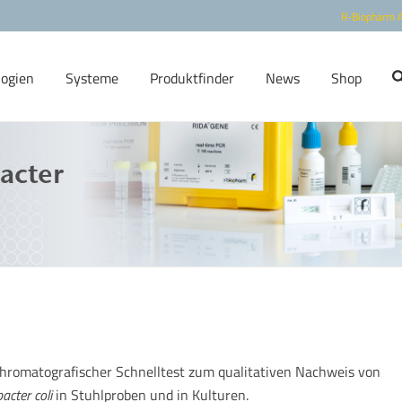
R-Biopharm 
logien
Systeme
Produktfinder
News
Shop
acter
romatografischer Schnelltest zum qualitativen Nachweis von
cter coli
in Stuhlproben und in Kulturen.