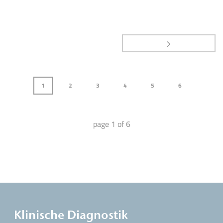
1
2
3
4
5
6
page
1
of
6
Klinische Diagnostik