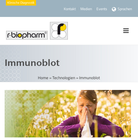
Kontakt
Medien
Events
Sprachen
Immunoblot
Home
»
Technologien
»
Immunoblot