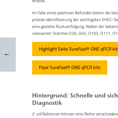
erlaubt.
Im Falle eines positiven Befundes bieten die bei
präzise Identifizierung der wichtigsten EHEC-S
eine gezielte Rückverfolgung. Neben der bekann
relevanten Stämme O26, O45, O103, O111, O1
Highlight Seite SureFast® ONE qPCR kit
Flyer SureFast® ONE qPCR kits
Hintergrund: Schnelle und sich
Diagnostik
E. coli
Bakterien können eine Reihe verschiedene