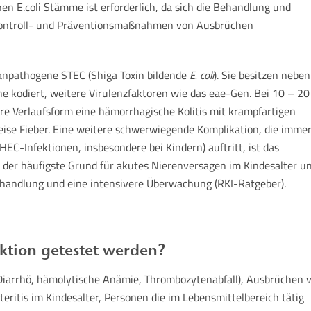
en E.coli Stämme ist erforderlich, da sich die Behandlung und
 Kontroll- und Präventionsmaßnahmen von Ausbrüchen
npathogene STEC (Shiga Toxin bildende
E. coli
). Sie besitzen neben
ne kodiert, weitere Virulenzfaktoren wie das eae-Gen. Bei 10 – 20
re Verlaufsform eine hämorrhagische Kolitis mit krampfartigen
ise Fieber. Eine weitere schwerwiegende Komplikation, die imme
C-Infektionen, insbesondere bei Kindern) auftritt, ist das
der häufigste Grund für akutes Nierenversagen im Kindesalter u
ehandlung und eine intensivere Überwachung (RKI-Ratgeber).
ktion getestet werden?
 Diarrhö, hämolytische Anämie, Thrombozytenabfall), Ausbrüchen 
teritis im Kindesalter, Personen die im Lebensmittelbereich tätig