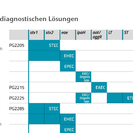
 diagnostischen Lösungen
en
n
n