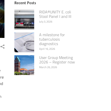
Recent Posts
RIDA®UNITY E. coli
Stool Panel I and III
July 3, 2026
A milestone for
tuberculosis
diagnostics
April 16, 2026
User Group Meeting
2026 – Register now
March 26, 2026
r
ere
nd
n