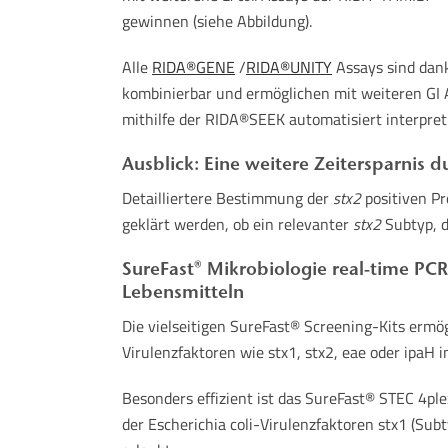
gewinnen (siehe Abbildung).
Alle
RIDA®GENE
/
RIDA®UNITY
Assays sind dank
kombinierbar und ermöglichen mit weiteren GI 
mithilfe der RIDA®SEEK automatisiert interpre
Ausblick: Eine weitere Zeitersparnis 
Detailliertere Bestimmung der
stx2
positiven P
geklärt werden, ob ein relevanter
stx2
Subtyp, d
SureFast® Mikrobiologie real-time P
Lebensmitteln
Die vielseitigen SureFast® Screening-Kits ermög
Virulenzfaktoren wie stx1, stx2, eae oder ipaH 
Besonders effizient ist das SureFast® STEC 4ple
der Escherichia coli-Virulenzfaktoren stx1 (Su