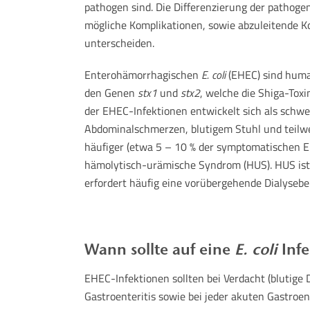
pathogen sind. Die Differenzierung der pathogen
mögliche Komplikationen, sowie abzuleitende
unterscheiden.
Enterohämorrhagischen
E. coli
(EHEC) sind huma
den Genen
stx1
und
stx2
, welche die Shiga-Toxi
der EHEC-Infektionen entwickelt sich als schwe
Abdominalschmerzen, blutigem Stuhl und teilwe
häufiger (etwa 5 – 10 % der symptomatischen EHE
hämolytisch-urämische Syndrom (HUS). HUS ist 
erfordert häufig eine vorübergehende Dialyseb
Wann sollte auf eine
E. coli
Infe
EHEC-Infektionen sollten bei Verdacht (blutige
Gastroenteritis sowie bei jeder akuten Gastroen