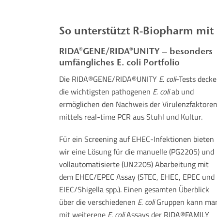
So unterstützt R-Biopharm mit
RIDA®GENE/RIDA®UNITY – besonders
umfängliches E. coli Portfolio
Die RIDA®GENE/RIDA®UNITY
E. coli
-Tests deck
die wichtigsten pathogenen
E. coli
ab und
ermöglichen den Nachweis der Virulenzfaktore
mittels real-time PCR aus Stuhl und Kultur.
Für ein Screening auf EHEC-Infektionen bieten
wir eine Lösung für die manuelle (PG2205) und
vollautomatisierte (UN2205) Abarbeitung mit
dem EHEC/EPEC Assay (STEC, EHEC, EPEC und
EIEC/Shigella spp.). Einen gesamten Überblick
über die verschiedenen
E. coli
Gruppen kann ma
mit weiterene
E. coli
Assays der RIDA®FAMILY