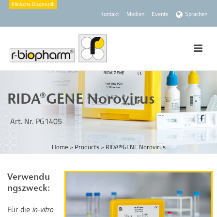
Kontakt
Medien
Events
Sprachen
RIDA®GENE Norovirus
Art. Nr. PG1405
Home
»
Products
»
RIDA®GENE Norovirus
Verwendu
ngszweck:
Für die
in-vitro