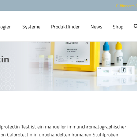
R-Biopharm 
logien
Systeme
Produktfinder
News
Shop
in
alprotectin Test ist ein manueller immunchromatographischer
von Calprotectin in unbehandelten humanen Stuhlproben.