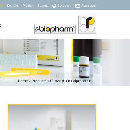
AG
Kontakt
Medien
Events
Sprachen
Abonnieren
Home
»
Products
»
RIDA®QUICK Calprotectin