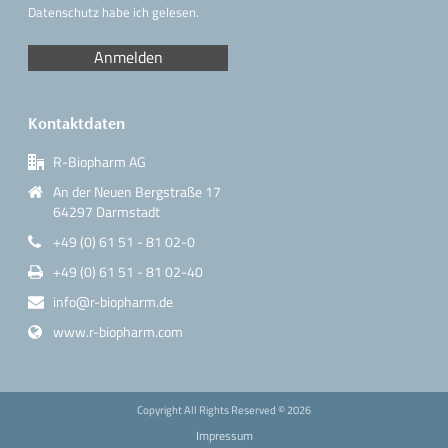
Datenschutz
habe ich gelesen.
Kontaktdaten
R-Biopharm AG
An der Neuen Bergstraße 17
64297 Darmstadt
+49 (0) 61 51 - 81 02-0
+49 (0) 61 51 - 81 02-40
info@r-biopharm.de
www.r-biopharm.com
Copyright All Rights Reserved ©
2026
Impressum