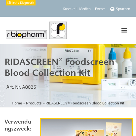
Kontakt
Medien
Events
Sprachen
RIDASCREEN® Foodscreen
Blood Collection Kit
Art. Nr. A8025
Home
»
Products
»
RIDASCREEN® Foodscreen Blood Collection Kit
Verwendu
ngszweck: