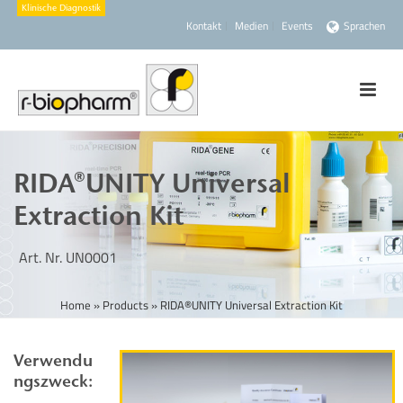
Kontakt
Medien
Events
Sprachen
RIDA®UNITY Universal
Extraction Kit
Art. Nr. UN0001
Home
»
Products
»
RIDA®UNITY Universal Extraction Kit
Verwendu
ngszweck: