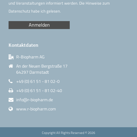
und Veranstaltungen informiert werden. Die Hinweise
zum
Datenschutz
habe ich gelesen.
Kontaktdaten
R-Biopharm AG
An der Neuen Bergstraße 17
64297 Darmstadt
+49 (0) 61 51 - 81 02-0
+49 (0) 61 51 - 81 02-40
info@r-biopharm.de
www.r-biopharm.com
Copyright All Rights Reserved ©
2026