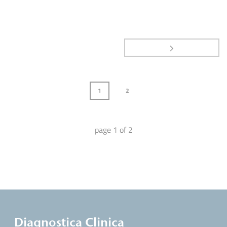
1
2
page
1
of
2
Diagnostica Clinica