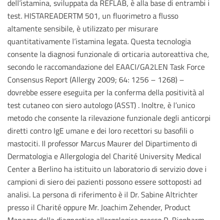
dell’istamina, sviluppata da REFLAB, è alla base di entrambi i
test. HISTAREADERTM 501, un fluorimetro a flusso
altamente sensibile, è utilizzato per misurare
quantitativamente l’istamina legata. Questa tecnologia
consente la diagnosi funzionale di orticaria autoreattiva che,
secondo le raccomandazione del EAACI/GA2LEN Task Force
Consensus Report (Allergy 2009; 64: 1256 – 1268) –
dovrebbe essere eseguita per la conferma della positività al
test cutaneo con siero autologo (ASST) . Inoltre, è l’unico
metodo che consente la rilevazione funzionale degli anticorpi
diretti contro IgE umane e dei loro recettori su basofili o
mastociti. Il professor Marcus Maurer del Dipartimento di
Dermatologia e Allergologia del Charité University Medical
Center a Berlino ha istituito un laboratorio di servizio dove i
campioni di siero dei pazienti possono essere sottoposti ad
analisi. La persona di riferimento è il Dr. Sabine Altrichter
presso il Charité oppure Mr. Joachim Zehender, Product
Manager della diagnostica allergologica presso R-Biopharm