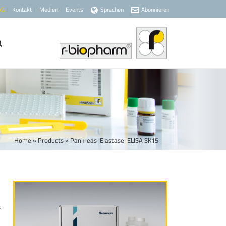
AG
Kontakt
Medien
Events
Sprachen
Abonnieren
Home
»
Products
»
Pankreas-Elastase-ELISA SK15
r