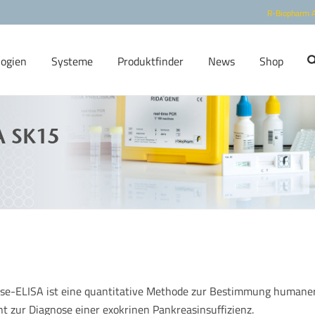
R-Biopharm 
logien
Systeme
Produktfinder
News
Shop
A SK15
stase-ELISA ist eine quantitative Methode zur Bestimmung humane
nt zur Diagnose einer exokrinen Pankreasinsuffizienz.