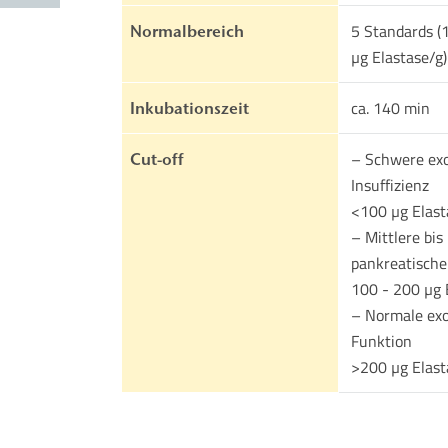
5 Standards (
Normalbereich
µg Elastase/g)
ca. 140 min
Inkubationszeit
– Schwere exo
Cut-off
Insuffizienz
<100 µg Elast
– Mittlere bis
pankreatische 
100 - 200 µg 
– Normale exo
Funktion
>200 µg Elast