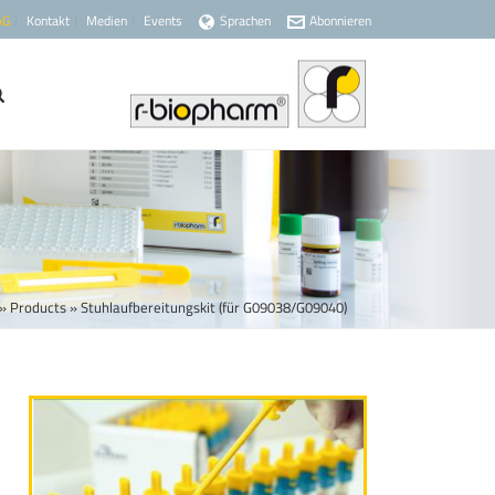
AG
Kontakt
Medien
Events
Sprachen
Abonnieren
»
Products
»
Stuhlaufbereitungskit (für G09038/G09040)