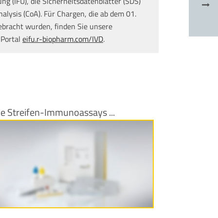
g (IFU), die Sicherheitsdatenblätter (SDS)
nalysis (CoA). Für Chargen, die ab dem 01.
ebracht wurden, finden Sie unsere
 Portal
eifu.r-biopharm.com/IVD
.
e Streifen-Immunoassays ...
Produktinformationen