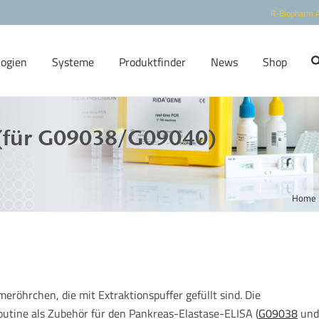
R-Biopharm 
logien
Systeme
Produktfinder
News
Shop
 (für G09038/G09040)
Home
röhrchen, die mit Extraktionspuffer gefüllt sind. Die
outine als Zubehör für den Pankreas-Elastase-ELISA (
G09038
und