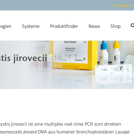
R-Biopharm 
logien
Systeme
Produktfinder
News
Shop
s jirovecii
is jirovecii ist eine multiplex real-time PCR zum direkten
eumocystis jirovecii
DNA aus humaner bronchoalveolären Lavage