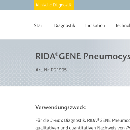
Start
Diagnostik
Indikation
Techno
RIDA®GENE Pneumocysti
Art. Nr. PG1905
Verwendungszweck:
Für die
in-vitro
Diagnostik. RIDA
GENE Pneumocyst
®
qualitativen und quantitativen Nachweis von
Pn