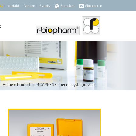
AG
Kontakt
Medien
Events
Sprachen
Abonnieren
Home
»
Products
»
RIDA®GENE Pneumocystis jirovecii