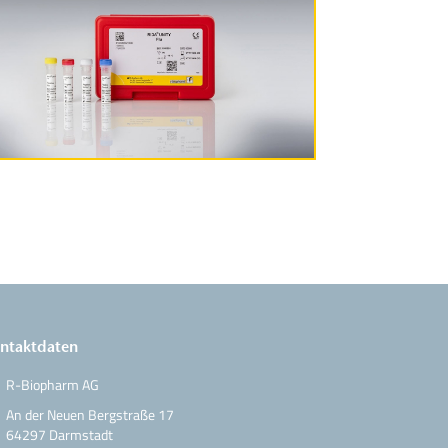
Produktinformationen
ntaktdaten
R-Biopharm AG
An der Neuen Bergstraße 17
64297 Darmstadt