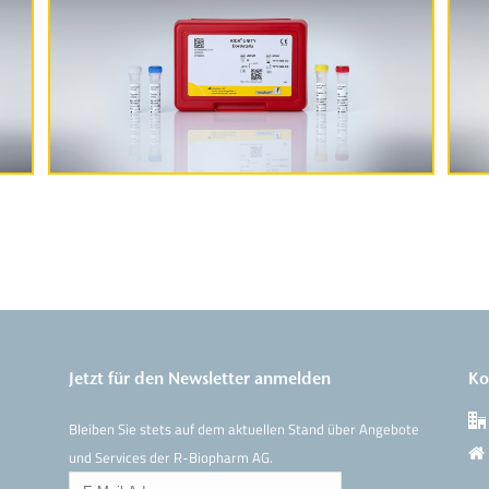
Produktinformationen
Jetzt für den Newsletter anmelden
Ko
Bleiben Sie stets auf dem aktuellen Stand über Angebote
und Services der R-Biopharm AG.