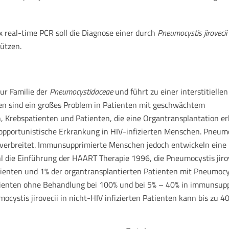
x real-time PCR soll die Diagnose einer durch
Pneumocystis jirovecii
tützen.
zur Familie der
Pneumocystidaceae
und führt zu einer interstitiellen
en sind ein großes Problem in Patienten mit geschwächtem
Krebspatienten und Patienten, die eine Organtransplantation erha
e opportunistische Erkrankung in HIV-infizierten Menschen. Pneumoc
it verbreitet. Immunsupprimierte Menschen jedoch entwickeln e
die Einführung der HAART Therapie 1996, die Pneumocystis jirovec
ienten und 1% der organtransplantierten Patienten mit Pneumocysti
 Patienten ohne Behandlung bei 100% und bei 5% – 40% in immunsup
ocystis jirovecii in nicht-HIV infizierten Patienten kann bis zu 4