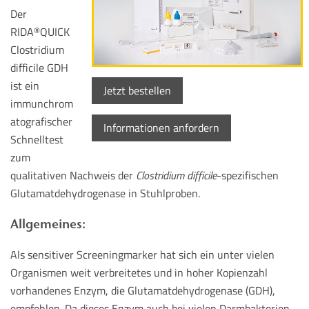
Der
RIDA
QUICK
®
Clostridium
difficile GDH
ist ein
Jetzt bestellen
immunchrom
atografischer
Informationen anfordern
Schnelltest
zum
qualitativen Nachweis der
Clostridium difficile
-spezifischen
Glutamatdehydrogenase in Stuhlproben.
Allgemeines:
Als sensitiver Screeningmarker hat sich ein unter vielen
Organismen weit verbreitetes und in hoher Kopienzahl
vorhandenes Enzym, die Glutamatdehydrogenase (GDH),
empfohlen. Da dieses Enzym auch bei vielen Darmbakterien