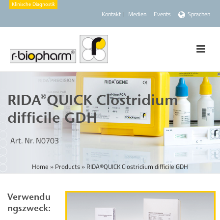
Kontakt
Medien
Events
Sprachen
RIDA®QUICK Clostridium
difficile GDH
Art. Nr. N0703
Home
»
Products
»
RIDA®QUICK Clostridium difficile GDH
Verwendu
ngszweck: