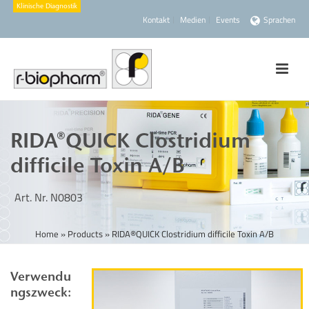
Kontakt
Medien
Events
Sprachen
RIDA®QUICK Clostridium
difficile Toxin A/B
Art. Nr. N0803
Home
»
Products
»
RIDA®QUICK Clostridium difficile Toxin A/B
Verwendu
ngszweck: