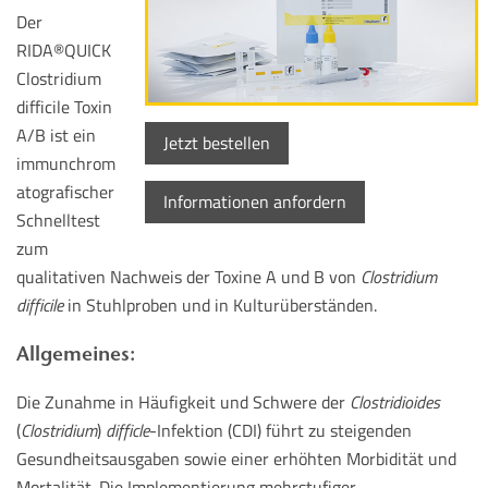
Der
RIDA®QUICK
Clostridium
difficile Toxin
A/B ist ein
Jetzt bestellen
immunchrom
atografischer
Informationen anfordern
Schnelltest
zum
qualitativen Nachweis der Toxine A und B von
Clostridium
difficile
in Stuhlproben und in Kulturüberständen.
Allgemeines:
Die Zunahme in Häufigkeit und Schwere der
Clostridioides
(
Clostridium
)
difficle
-Infektion (CDI) führt zu steigenden
Gesundheitsausgaben sowie einer erhöhten Morbidität und
Mortalität. Die Implementierung mehrstufiger