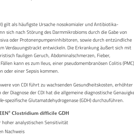
I) gilt als häufigste Ursache nosokomialer und Antibiotika-
kann sich nach Störung des Darmmikrobioms durch die Gabe von
siva oder Protonenpumpeninhibitoren, sowie durch entzündliche
m Verdauungstrackt entwickeln. Die Erkrankung äußert sich mit
istisch fauligen Geruch, Abdominalschmerzen, Fieber,
ällen kann es zum Ileus, einer pseudomembranösen Colitis (PMC)
on oder einer Sepsis kommen.
were von CDI führt zu wachsenden Gesundheitskosten, erhöhter M
 der Diagnose der CDI hat die allgemeine diagnostische Genauigke
le
-spezifische Glutamatdehydrogenase (GDH) durchzuführen.
EN® Clostridium difficile GDH
 hoher analystischen Sensitivität
hen Nachweis