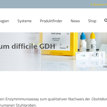
R-Biopharm 
logien
Systeme
Produktfinder
News
Shop
um difficile GDH
H
t ein Enzymimmunoassay zum qualitativen Nachweis der
Clostridiu
 humanen Stuhlproben.