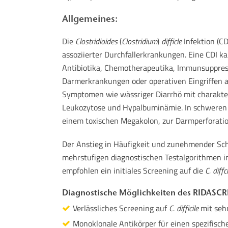
Allgemeines:
Die
Clostridioides
(
Clostridium
)
difficle
Infektion (CD
assoziierter Durchfallerkrankungen. Eine CDI 
Antibiotika, Chemotherapeutika, Immunsuppres
Darmerkrankungen oder operativen Eingriffen a
Symptomen wie wässriger Diarrhö mit charakter
Leukozytose und Hypalbuminämie. In schweren F
einem toxischen Megakolon, zur Darmperforati
Der Anstieg in Häufigkeit und zunehmender Sch
mehrstufigen diagnostischen Testalgorithmen in
empfohlen ein initiales Screening auf die
C. diffci
Diagnostische Möglichkeiten des RIDASCRE
Verlässliches Screening auf
C. difficile
mit sehr
Monoklonale Antikörper für einen spezifisc