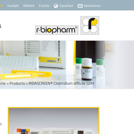
AG
Kontakt
Medien
Events
Sprachen
Abonnieren
ome
»
Products
»
RIDASCREEN® Clostridium difficile GDH
m