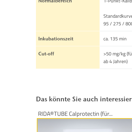
1-Punkt-Kalibr
Normalbereich
Standardkurve
95 / 275 / 80
ca. 135 min
Inkubationszeit
>50 mg/kg (fü
Cut-off
ab 4 Jahren)
Das könnte Sie auch interessie
RIDA®TUBE Calprotectin (für...