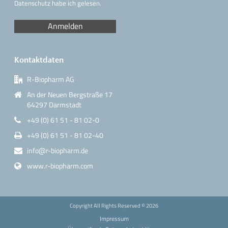
Datenschutz
habe ich gelesen.
Kontaktdaten
R-Biopharm AG
An der Neuen Bergstraße 17
64297 Darmstadt
+49 (0) 61 51 - 81 02-0
+49 (0) 61 51 - 81 02-40
info@r-biopharm.de
www.r-biopharm.com
Copyright All Rights Reserved ©
2026
Impressum