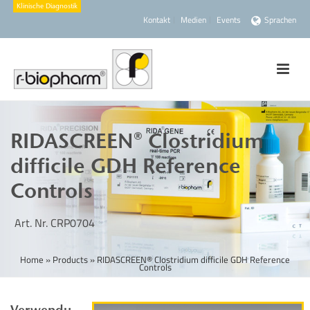
Kontakt
Medien
Events
Sprachen
RIDASCREEN® Clostridium
difficile GDH Reference
Controls
Art. Nr. CRP0704
Home
»
Products
»
RIDASCREEN® Clostridium difficile GDH Reference
Controls
Verwendu