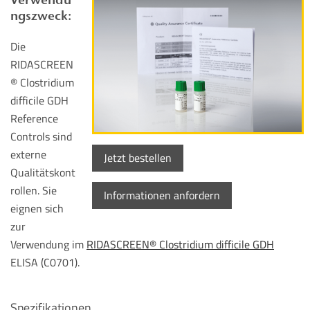
ngszweck:
Die
RIDASCREEN
® Clostridium
difficile GDH
Reference
Controls sind
externe
Jetzt bestellen
Qualitätskont
rollen. Sie
Informationen anfordern
eignen sich
zur
Verwendung im
RIDASCREEN® Clostridium difficile GDH
ELISA (C0701).
Spezifikationen