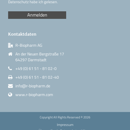
Datenschutz
habe ich gelesen.
Kontaktdaten
R-Biopharm AG
An der Neuen Bergstraße 17
64297 Darmstadt
+49 (0) 61 51 - 81 02-0
+49 (0) 61 51 - 81 02-40
info@r-biopharm.de
www.r-biopharm.com
Copyright All Rights Reserved ©
2026
Impressum