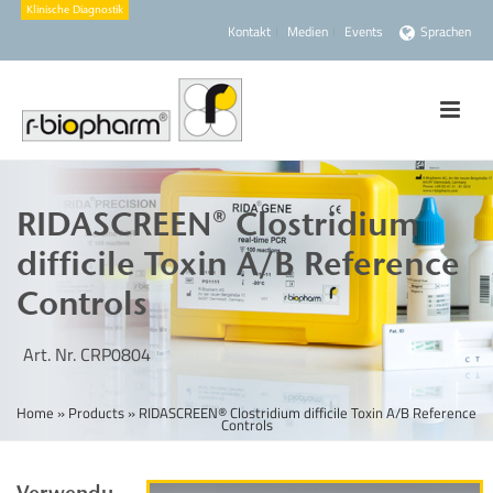
Kontakt
Medien
Events
Sprachen
RIDASCREEN® Clostridium
difficile Toxin A/B Reference
Controls
Art. Nr. CRP0804
Home
»
Products
»
RIDASCREEN® Clostridium difficile Toxin A/B Reference
Controls
Verwendu