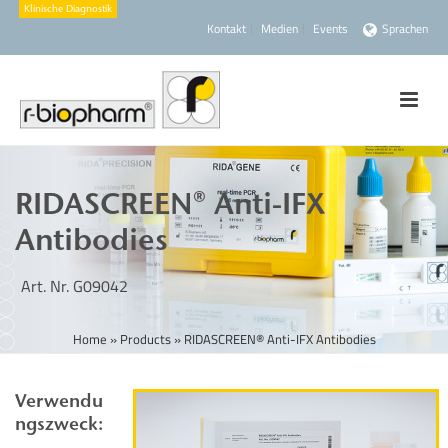
Kontakt
Medien
Events
Sprachen
RIDASCREEN® Anti-IFX
Antibodies
Art. Nr. G09042
Home
»
Products
»
RIDASCREEN® Anti-IFX Antibodies
Verwendu
ngszweck: