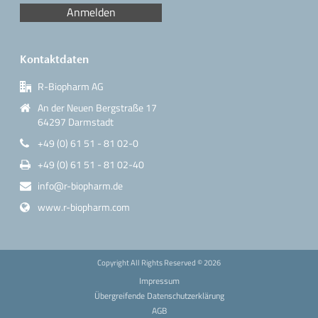
Kontaktdaten
R-Biopharm AG
An der Neuen Bergstraße 17
64297 Darmstadt
+49 (0) 61 51 - 81 02-0
+49 (0) 61 51 - 81 02-40
info@r-biopharm.de
www.r-biopharm.com
Copyright All Rights Reserved ©
2026
Impressum
Übergreifende Datenschutzerklärung
AGB