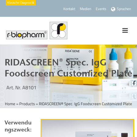
Kontakt
Medien
Events
Sprachen
RIDASCREEN® Spec. IgG
Foodscreen Customized Plate
Art. Nr. A8101
Home
»
Products
»
RIDASCREEN® Spec. IgG Foodscreen Customized Plate
Verwendu
ngszweck: