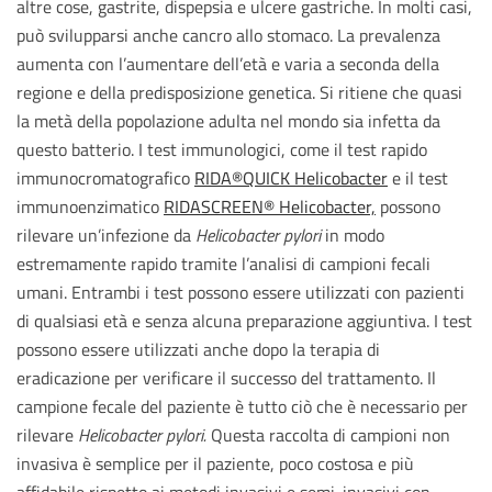
altre cose, gastrite, dispepsia e ulcere gastriche. In molti casi,
può svilupparsi anche cancro allo stomaco. La prevalenza
aumenta con l’aumentare dell’età e varia a seconda della
regione e della predisposizione genetica. Si ritiene che quasi
la metà della popolazione adulta nel mondo sia infetta da
questo batterio. I test immunologici, come il test rapido
immunocromatografico
RIDA®QUICK Helicobacter
e il test
immunoenzimatico
RIDASCREEN® Helicobacter,
possono
rilevare un’infezione da
Helicobacter pylori
in modo
estremamente rapido tramite l’analisi di campioni fecali
umani. Entrambi i test possono essere utilizzati con pazienti
di qualsiasi età e senza alcuna preparazione aggiuntiva. I test
possono essere utilizzati anche dopo la terapia di
eradicazione per verificare il successo del trattamento. Il
campione fecale del paziente è tutto ciò che è necessario per
rilevare
Helicobacter pylori.
Questa raccolta di campioni non
invasiva è semplice per il paziente, poco costosa e più
affidabile rispetto ai metodi invasivi e semi-invasivi con