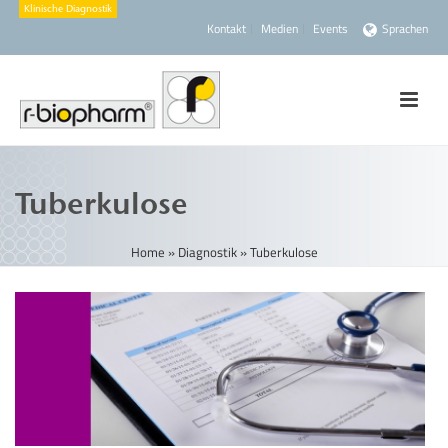
Kontakt
Medien
Events
Sprachen
Tuberkulose
Home
»
Diagnostik
»
Tuberkulose