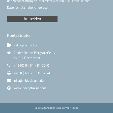
und Veranstaltungen informiert werden. Die Hinweise
zum
Datenschutz
habe ich gelesen.
Kontaktdaten
R-Biopharm AG
An der Neuen Bergstraße 17
64297 Darmstadt
+49 (0) 61 51 - 81 02-0
+49 (0) 61 51 - 81 02-40
info@r-biopharm.de
www.r-biopharm.com
Copyright All Rights Reserved ©
2026