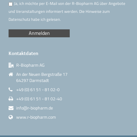
Ja, ich möchte per E-Mail von der R-Biopharm AG über Angebote
und Veranstaltungen informiert werden. Die Hinweise
zum
Datenschutz
habe ich gelesen.
Kontaktdaten
R-Biopharm AG
An der Neuen Bergstraße 17
64297 Darmstadt
+49 (0) 61 51 - 81 02-0
+49 (0) 61 51 - 81 02-40
info@r-biopharm.de
www.r-biopharm.com