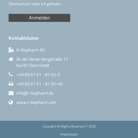
Datenschutz
habe ich gelesen.
Kontaktdaten
R-Biopharm AG
An der Neuen Bergstraße 17
64297 Darmstadt
+49 (0) 61 51 - 81 02-0
+49 (0) 61 51 - 81 02-40
info@r-biopharm.de
www.r-biopharm.com
Copyright All Rights Reserved ©
2026
Impressum