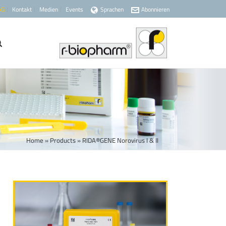
AG
Kontakt
Medien
Events
Sprachen
Abonnieren
Home
»
Products
»
RIDA®GENE Norovirus I & II