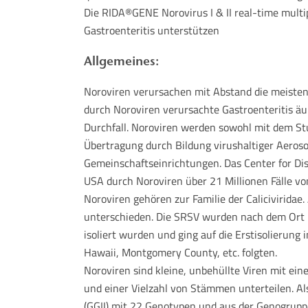
Die RIDA®GENE Norovirus I & II real-time multi
Gastroenteritis unterstützen
Allgemeines:
Noroviren verursachen mit Abstand die meisten F
durch Noroviren verursachte Gastroenteritis äu
Durchfall. Noroviren werden sowohl mit dem St
Übertragung durch Bildung virushaltiger Aerosol
Gemeinschaftseinrichtungen. Das Center for Dise
USA durch Noroviren über 21 Millionen Fälle v
Noroviren gehören zur Familie der Caliciviridae.
unterschieden. Die SRSV wurden nach dem Ort ih
isoliert wurden und ging auf die Erstisolierun
Hawaii, Montgomery County, etc. folgten.
Noroviren sind kleine, unbehüllte Viren mit ei
und einer Vielzahl von Stämmen unterteilen. Al
(GGII) mit 22 Genotypen und aus der Genogruppe