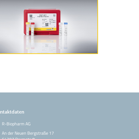
Produktinformationen
ntaktdaten
R-Biopharm AG
An der Neuen Bergstraße 17