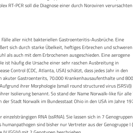
plex RT-PCR soll die Diagnose einer durch Noroviren verursachten
älle aller nicht bakteriellen Gastroenteritis-Ausbrüche. Eine
ßert sich durch starke Übelkeit, heftiges Erbrechen und schweren
uhl als auch mit dem Erbrochenen ausgeschieden. Eine aerogene
e ist häufig die Ursache einer sehr raschen Ausbreitung in
ase Control (CDC, Atlanta, USA) schätzt, dass jedes Jahr in den
on akuter Gastroenterits, 70.000 Krankenhausaufenthalte und 800
 Aufgrund ihrer Morphologie (small round structured virus (SRSV)) 
rer Isolierung benannt. So stand der Name Norwalk-like für alle 
g in der Stadt Norwalk im Bundesstaat Ohio in den USA im Jahre 1
ner einzelsträngigen RNA (ssRNA). Sie lassen sich in 7 Genogrupp
s humanpathogen sind bisher nur Vertreter aus der Genogruppe I (
 IV (GGIV) mit 2 Genotypen beschrieben.