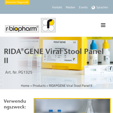
Kontakt
Medien
Events
Sprachen
RIDA®GENE Viral Stool Panel
II
Art. Nr. PG1325
Home
»
Products
»
RIDA®GENE Viral Stool Panel II
Verwendu
ngszweck: